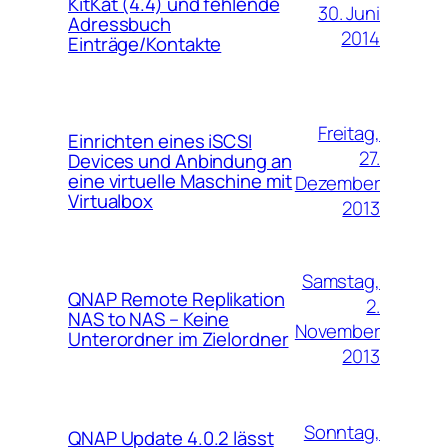
KitKat (4.4) und fehlende
30. Juni
Adressbuch
2014
Einträge/Kontakte
Freitag,
Einrichten eines iSCSI
27.
Devices und Anbindung an
eine virtuelle Maschine mit
Dezember
Virtualbox
2013
Samstag,
QNAP Remote Replikation
2.
NAS to NAS – Keine
November
Unterordner im Zielordner
2013
Sonntag,
QNAP Update 4.0.2 lässt