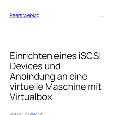
Zum
Inhalt
Peers Weblog
springen
Einrichten eines iSCSI
Devices und
Anbindung an eine
virtuelle Maschine mit
Virtualbox
Verfasst von
Peer
in
PC